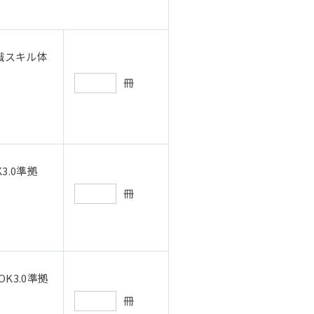
識スキル体
冊
.0準拠
冊
K3.0準拠
冊