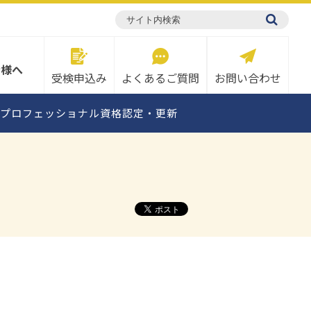
検定概要
ト・
対策テキスト・
題
サンプル問題
者様へ
受検
申込み
よくある
ご質問
お問い
合わせ
プロフェッショナル資格認定・更新