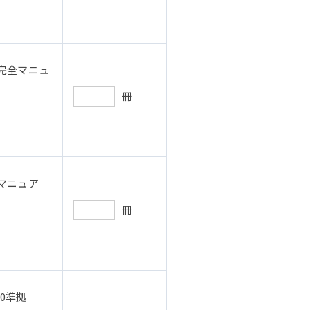
完全マニュ
冊
マニュア
冊
0準拠