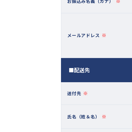
※
お振込み名義（カナ）
※
メールアドレス
■配送先
※
送付先
※
氏名（姓＆名）