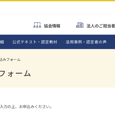
概要
検定概要
検定概要
テキスト・
対策テキスト・
対策テキス
プル問題
サンプル問題
サンプル問
協会情報
法人のご担当
よくあるご質問
資格認定者の声
資格認定者一覧
細
公式テキスト・認定教材
活用事例・認定者の声
込みフォーム
フォーム
入力の上、お申込みください。