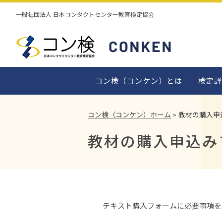
検定概要
公式テキスト・
検定
一般社団法人 日本コンタクトセンター教育検定協会
対策テキスト・
認定教材
対策
サンプル問題
サン
よくあるご質問
受検申込みについて
企業導入事例一覧
資格の認定と更新
コン検（コンケン）とは
検定詳
コン検（コンケン）ホーム
教材の購入申
教材の購入申込み
テキスト購入フォームに必要事項を