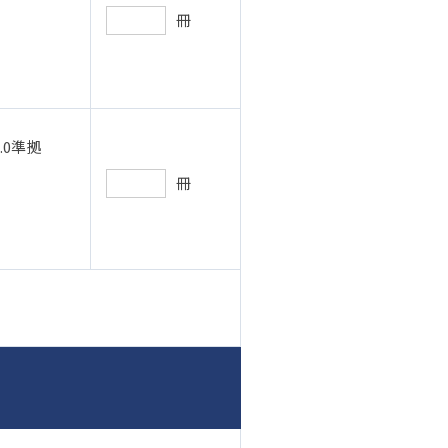
冊
.0準拠
冊